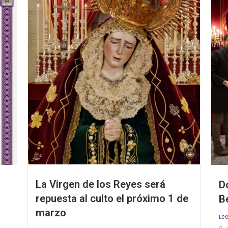
La Virgen de los Reyes será
D
repuesta al culto el próximo 1 de
o
B
marzo
Le