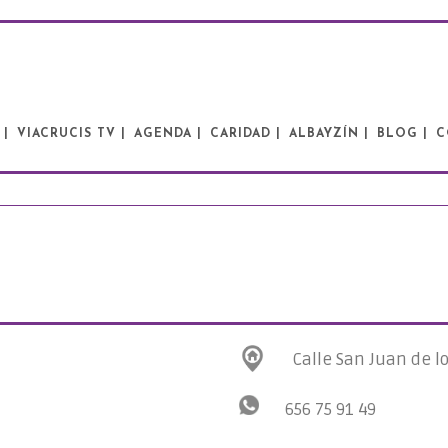
 |
VIACRUCIS TV |
AGENDA |
CARIDAD |
ALBAYZÍN |
BLOG |
C
Calle San Juan de l
656 75 91 49