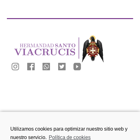
Calle San Juan de los Reyes, 81, 18010
Utilizamos cookies para optimizar nuestro sitio web y
Granada
nuestro servicio.
Política de cookies