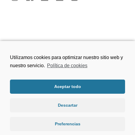
Calle San Juan de los Reyes, 81, 18010
Utilizamos cookies para optimizar nuestro sitio web y
Granada
nuestro servicio.
Política de cookies
656 75 91 49
Aceptar todo
viacrucisdegranada@gmail.com
Descartar
Preferencias
LAS FOTOGRAÍAS DE TITULARES HAN SIDO REALIZADAS POR