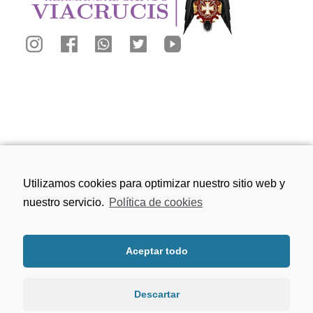
Calle San Juan de los Reyes, 81, 18010
Utilizamos cookies para optimizar nuestro sitio web y
Granada
nuestro servicio.
Política de cookies
656 75 91 49
Aceptar todo
viacrucisdegranada@gmail.com
Descartar