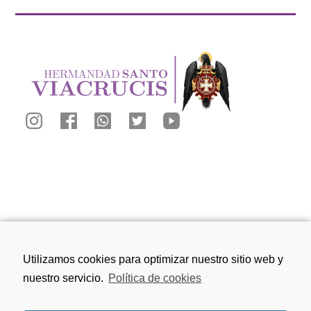
Calle San Juan de los Reyes, 81, 18010
Utilizamos cookies para optimizar nuestro sitio web y
Granada
nuestro servicio.
Política de cookies
656 75 91 49