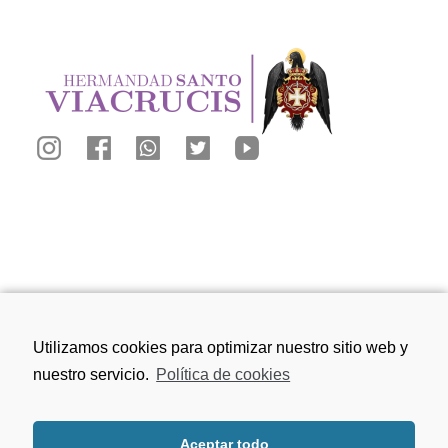
Calle San Juan de los Reyes, 81, 18010
Utilizamos cookies para optimizar nuestro sitio web y
Granada
nuestro servicio.
Política de cookies
656 75 91 49
Aceptar todo