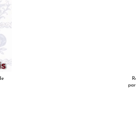
de
R
par