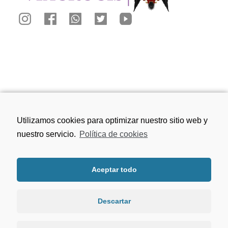
Calle San Juan de los Reyes, 81, 18010
Utilizamos cookies para optimizar nuestro sitio web y
Granada
nuestro servicio.
Política de cookies
656 75 91 49
Aceptar todo
viacrucisdegranada@gmail.com
Descartar