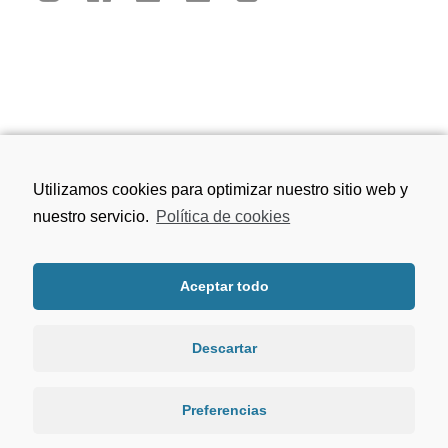
Calle San Juan de los Reyes, 81, 18010
Utilizamos cookies para optimizar nuestro sitio web y
Granada
nuestro servicio.
Política de cookies
656 75 91 49
Aceptar todo
viacrucisdegranada@gmail.com
Descartar
Preferencias
LAS FOTOGRAÍAS DE TITULARES HAN SIDO REALIZADAS POR
NUESTRO HERMANO ANTONIO ORANTES SUAREZ | POLÍTICA DE