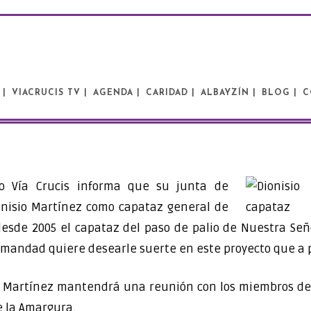
 |
VIACRUCIS TV |
AGENDA |
CARIDAD |
ALBAYZÍN |
BLOG |
C
o Vía Crucis informa que su junta de
onisio Martínez como capataz general de
 desde 2005 el capataz del paso de palio de Nuestra Señ
rmandad quiere desearle suerte en este proyecto que a p
io Martínez mantendrá una reunión con los miembros de l
e la Amargura.