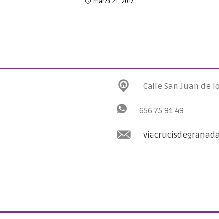
marzo 21, 2017
Calle San Juan de l
656 75 91 49
viacrucisdegranad