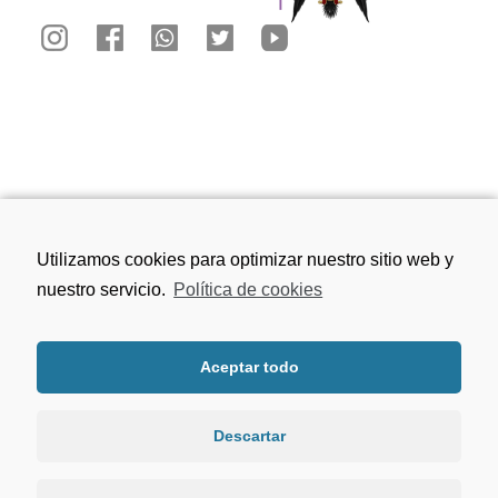
Calle San Juan de los Reyes, 81, 18010
Utilizamos cookies para optimizar nuestro sitio web y
Granada
nuestro servicio.
Política de cookies
656 75 91 49
Aceptar todo
viacrucisdegranada@gmail.com
Descartar