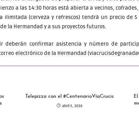
ienzo a las 14:30 horas está abierta a vecinos, cofrades,
 ilimitada (cerveza y refrescos) tendrá un precio de 5
l de la Hermandad y a sus proyectos futuros.
tir deberán confirmar asistencia y número de partici
l correo electrónico de la Hermandad (viacrucisdegranad
os
Telepizza con el #CentenarioVíaCrucis
El
s
ma
abril 5, 2016