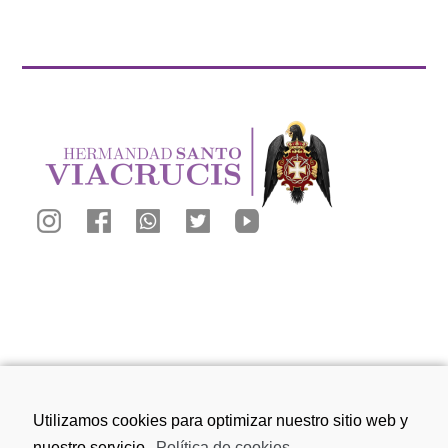
Calle San Juan de los Reyes, 81, 18010
Utilizamos cookies para optimizar nuestro sitio web y
Granada
nuestro servicio.
Política de cookies