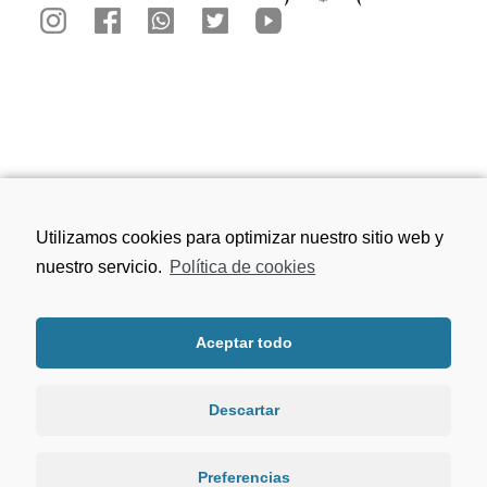
Calle San Juan de los Reyes, 81, 18010
Utilizamos cookies para optimizar nuestro sitio web y
Granada
nuestro servicio.
Política de cookies
656 75 91 49
Aceptar todo
viacrucisdegranada@gmail.com
Descartar
Preferencias