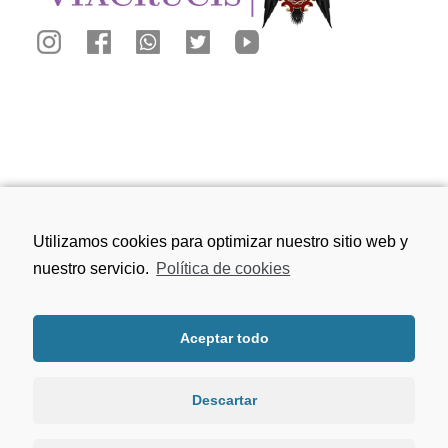
Calle San Juan de los Reyes, 81, 18010
Utilizamos cookies para optimizar nuestro sitio web y
Granada
nuestro servicio.
Política de cookies
656 75 91 49
Aceptar todo
viacrucisdegranada@gmail.com
Descartar