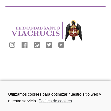
Calle San Juan de los Reyes, 81, 18010
Utilizamos cookies para optimizar nuestro sitio web y
Granada
nuestro servicio.
Política de cookies
656 75 91 49