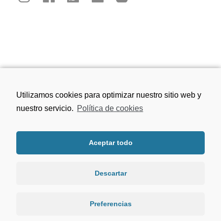
Calle San Juan de los Reyes, 81, 18010
Utilizamos cookies para optimizar nuestro sitio web y
Granada
nuestro servicio.
Política de cookies
656 75 91 49
Aceptar todo
viacrucisdegranada@gmail.com
Descartar
Preferencias
LAS FOTOGRAÍAS DE TITULARES HAN SIDO REALIZADAS POR